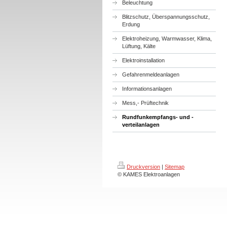
Beleuchtung
Blitzschutz, Überspannungsschutz,
Erdung
Elektroheizung, Warmwasser, Klima,
Lüftung, Kälte
Elektroinstallation
Gefahrenmeldeanlagen
Informationsanlagen
Mess,- Prüftechnik
Rundfunkempfangs- und -
verteilanlagen
Druckversion
|
Sitemap
© KAMES Elektroanlagen