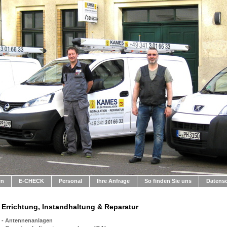
en
E-CHECK
Personal
Ihre Anfrage
So finden Sie uns
Datens
Errichtung, Instandhaltung & Reparatur
- Antennenanlagen